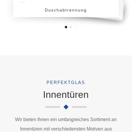
Duschabtrennung
Duschabtrennung
Duschabtrennung
Duschabtrennung
Duschabtrennung
Duschabtrennung
Duschabtrennung
PERFEKTGLAS
Innentüren
I
n
n
Wir bieten Ihnen ein umfangreiches Sortiment an
e
n
Innentüren mit verschiedensten Motiven aus