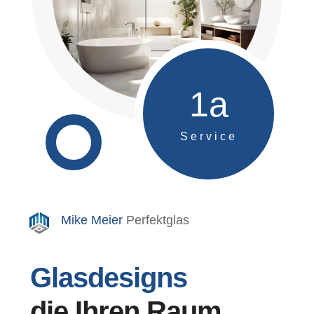
1a
Service
Mike Meier
Perfektglas
Glasdesigns
die Ihren Raum