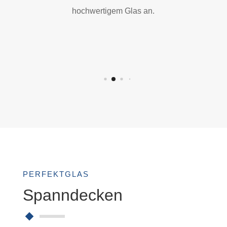
t
hochwertigem Glas an.
ü
r
e
n
PERFEKTGLAS
Spanndecken